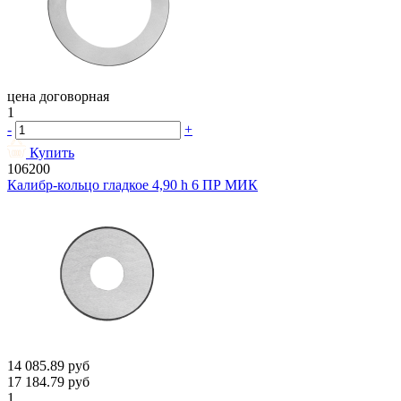
цена договорная
1
-
+
Купить
106200
Калибр-кольцо гладкое 4,90 h 6 ПР МИК
14 085.89
руб
17 184.79
руб
1