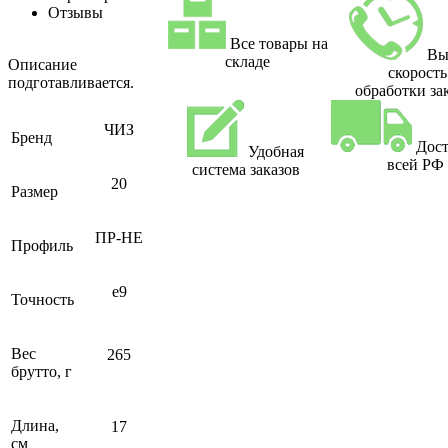
Отзывы
Все товары на
Вы
складе
Описание
скорость
подготавливается.
обработки за
ЧИЗ
Бренд
Дост
Удобная
всей РФ
система заказов
20
Размер
ПР-НЕ
Профиль
e9
Точность
Вес
265
брутто, г
Длина,
17
см