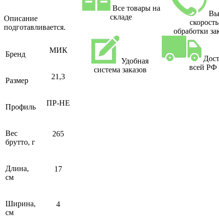
Все товары на
Вы
складе
Описание
скорость
подготавливается.
обработки за
МИК
Бренд
Дост
Удобная
всей РФ
система заказов
21,3
Размер
ПР-НЕ
Профиль
Вес
265
брутто, г
Длина,
17
см
Ширина,
4
см