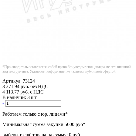
*Производитель оставляет за собой право без уведомления дилера менять внешний
вид инструмента. Указанная информация не является публичной офертой.
Артикул:
73124
3 371.94
руб.
без НДС
4 113.77
руб.
с НДС
В наличии:
3 шт
-
+
Работаем только с юр. лицами
*
Минимальная сумма закупки
5000 руб
*
выберите ещё товара на сумму:
0 руб