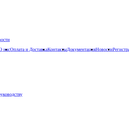
вости
О нас
Оплата и Доставка
Контакты
Документация
Новости
Регистр
руководству