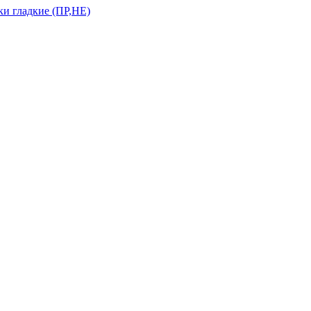
и гладкие (ПР,НЕ)