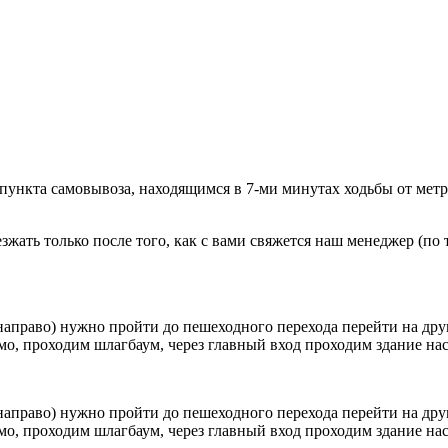
 пункта самовывоза, находящимся в 7-ми минутах ходьбы от мет
ать только после того, как с вами свяжется наш менеджер (по т
направо) нужно пройти до пешеходного перехода перейти на друг
о, проходим шлагбаум, через главный вход проходим здание наск
направо) нужно пройти до пешеходного перехода перейти на друг
о, проходим шлагбаум, через главный вход проходим здание наск