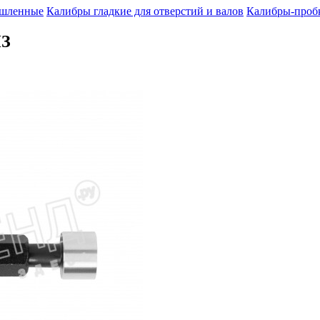
шленные
Калибры гладкие для отверстий и валов
Калибры-пробк
ИЗ