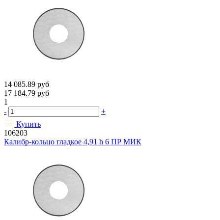
14 085.89
руб
17 184.79
руб
1
-
+
Купить
106203
Калибр-кольцо гладкое 4,91 h 6 ПР МИК