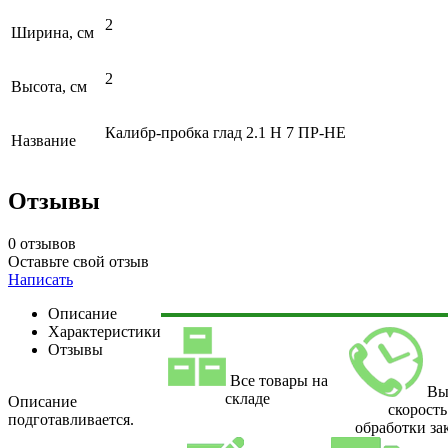
2
Ширина, см
2
Высота, см
Калибр-пробка глад 2.1 Н 7 ПР-НЕ
Название
Отзывы
0 отзывов
Оставьте свой отзыв
Написать
Описание
Характеристики
Отзывы
Все товары на
Вы
складе
Описание
скорость
подготавливается.
обработки за