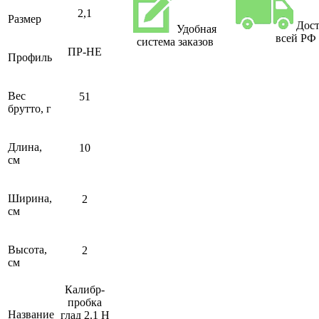
2,1
Размер
Дост
Удобная
всей РФ
система заказов
ПР-НЕ
Профиль
Вес
51
брутто, г
Длина,
10
см
Ширина,
2
см
Высота,
2
см
Калибр-
пробка
Название
глад 2.1 Н