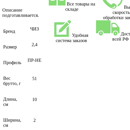
Все товары на
Вы
складе
Описание
скорость
подготавливается.
обработки за
ЧИЗ
Бренд
Дост
Удобная
всей РФ
система заказов
2,4
Размер
ПР-НЕ
Профиль
Вес
51
брутто, г
Длина,
10
см
Ширина,
2
см