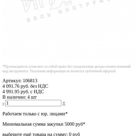
*Производитель оставляет за собой право без уведомления дилера менять внешний
вид инструмента. Указанная информация не является публичной офертой.
Артикул:
106813
4 091.76
руб.
без НДС
4 991.95
руб.
с НДС
В наличии:
4 шт
-
+
Работаем только с юр. лицами
*
Минимальная сумма закупки
5000 руб
*
выберите ещё товара на сумму:
0 руб