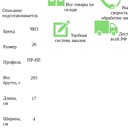
Все товары на
Вы
складе
Описание
скорость
подготавливается.
обработки за
ЧИЗ
Бренд
Дост
Удобная
всей РФ
система заказов
26
Размер
ПР-НЕ
Профиль
Вес
295
брутто, г
Длина,
17
см
Ширина,
4
см