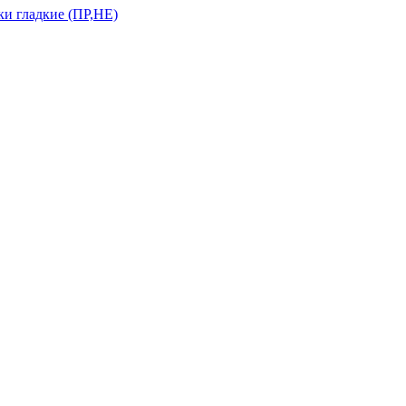
и гладкие (ПР,НЕ)