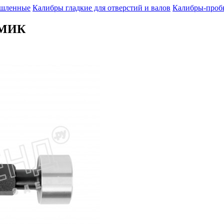
шленные
Калибры гладкие для отверстий и валов
Калибры-пробк
Е МИК