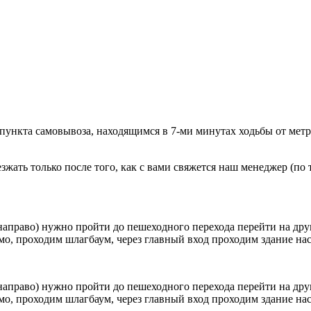
 пункта самовывоза, находящимся в 7-ми минутах ходьбы от мет
ать только после того, как с вами свяжется наш менеджер (по т
направо) нужно пройти до пешеходного перехода перейти на друг
о, проходим шлагбаум, через главный вход проходим здание наск
направо) нужно пройти до пешеходного перехода перейти на друг
о, проходим шлагбаум, через главный вход проходим здание наск