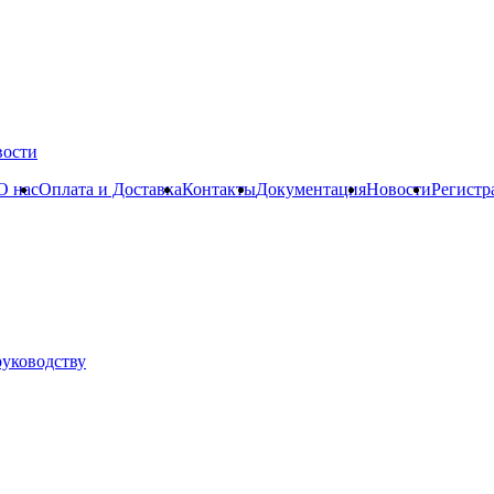
вости
О нас
Оплата и Доставка
Контакты
Документация
Новости
Регистр
руководству