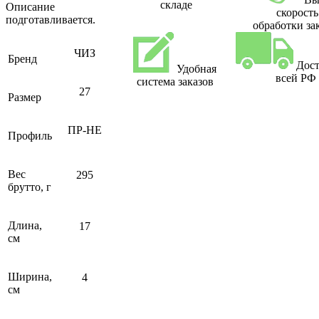
складе
Описание
скорость
подготавливается.
обработки за
ЧИЗ
Бренд
Дост
Удобная
всей РФ
система заказов
27
Размер
ПР-НЕ
Профиль
Вес
295
брутто, г
Длина,
17
см
Ширина,
4
см