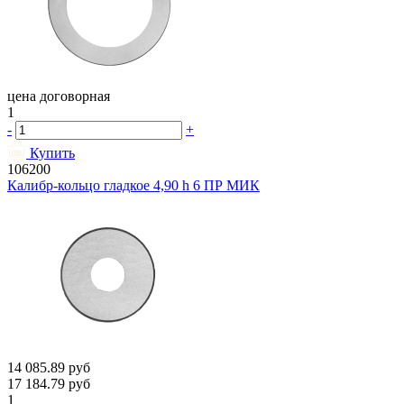
цена договорная
1
-
+
Купить
106200
Калибр-кольцо гладкое 4,90 h 6 ПР МИК
14 085.89
руб
17 184.79
руб
1