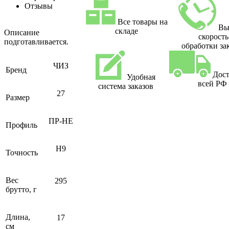
Отзывы
Все товары на
Вы
складе
Описание
скорость
подготавливается.
обработки за
ЧИЗ
Бренд
Дост
Удобная
всей РФ
система заказов
27
Размер
ПР-НЕ
Профиль
H9
Точность
Вес
295
брутто, г
Длина,
17
см