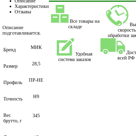
Описание
Характеристики
Отзывы
Все товары на
Вы
складе
Описание
скорость
подготавливается.
обработки за
МИК
Бренд
Дост
Удобная
всей РФ
система заказов
28,5
Размер
ПР-НЕ
Профиль
H9
Точность
Вес
345
брутто, г