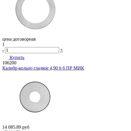
цена договорная
1
-
+
Купить
106200
Калибр-кольцо гладкое 4,90 h 6 ПР МИК
14 085.89
руб