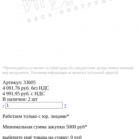
*Производитель оставляет за собой право без уведомления дилера менять внешний
вид инструмента. Указанная информация не является публичной офертой.
Артикул:
33605
4 091.76
руб.
без НДС
4 991.95
руб.
с НДС
В наличии:
2 шт
-
+
Работаем только с юр. лицами
*
Минимальная сумма закупки
5000 руб
*
выберите ещё товара на сумму:
0 руб