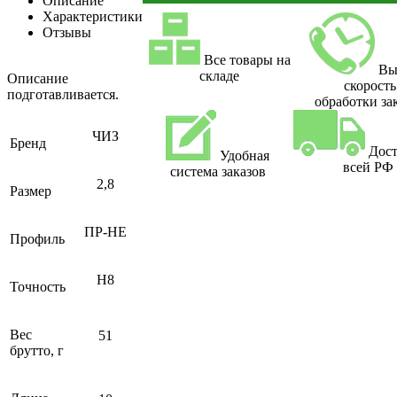
Описание
Характеристики
Отзывы
Все товары на
Вы
складе
Описание
скорость
подготавливается.
обработки за
ЧИЗ
Бренд
Дост
Удобная
всей РФ
система заказов
2,8
Размер
ПР-НЕ
Профиль
H8
Точность
Вес
51
брутто, г