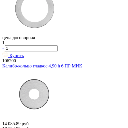
цена договорная
1
-
+
Купить
106200
Калибр-кольцо гладкое 4,90 h 6 ПР МИК
14 085.89
руб