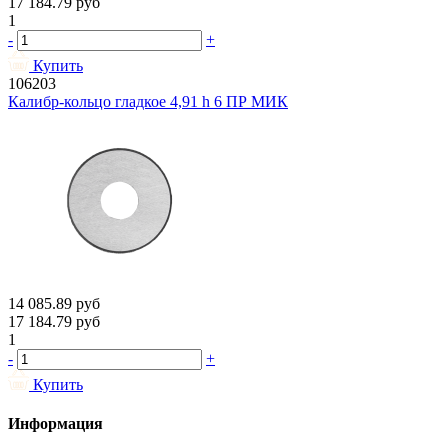
17 184.79
руб
1
-
+
Купить
106203
Калибр-кольцо гладкое 4,91 h 6 ПР МИК
14 085.89
руб
17 184.79
руб
1
-
+
Купить
Информация