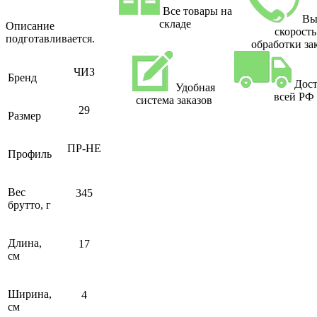
Все товары на
Вы
складе
Описание
скорость
подготавливается.
обработки за
ЧИЗ
Бренд
Дост
Удобная
всей РФ
система заказов
29
Размер
ПР-НЕ
Профиль
Вес
345
брутто, г
Длина,
17
см
Ширина,
4
см