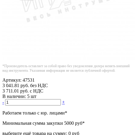
*Производитель оставляет за собой право без уведомления дилера менять внешний
вид инструмента. Указанная информация не является публичной офертой.
Артикул:
47531
3 041.81
руб.
без НДС
3 711.01
руб.
с НДС
В наличии:
5 шт
-
+
Работаем только с юр. лицами
*
Минимальная сумма закупки
5000 руб
*
выберите ещё товара на сумму:
0 руб