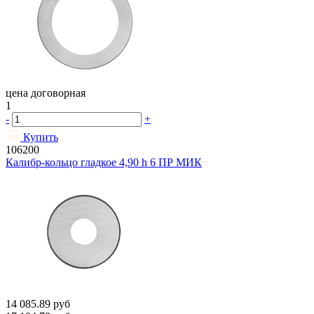
цена договорная
1
-
+
Купить
106200
Калибр-кольцо гладкое 4,90 h 6 ПР МИК
14 085.89
руб