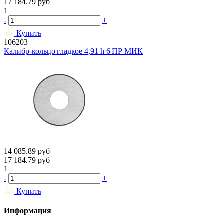
17 184.79
руб
1
-
+
Купить
106203
Калибр-кольцо гладкое 4,91 h 6 ПР МИК
14 085.89
руб
17 184.79
руб
1
-
+
Купить
Информация