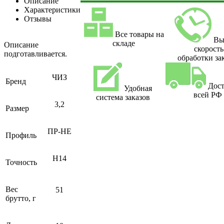
Описание
Характеристики
Отзывы
Все товары на
Вы
складе
Описание
скорость
подготавливается.
обработки за
ЧИЗ
Бренд
Дост
Удобная
всей РФ
система заказов
3,2
Размер
ПР-НЕ
Профиль
H14
Точность
Вес
51
брутто, г