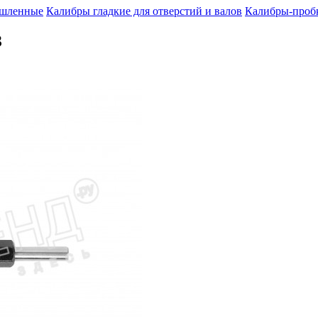
шленные
Калибры гладкие для отверстий и валов
Калибры-пробк
З