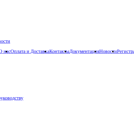
вости
О нас
Оплата и Доставка
Контакты
Документация
Новости
Регистр
руководству