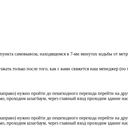
 пункта самовывоза, находящимся в 7-ми минутах ходьбы от мет
ать только после того, как с вами свяжется наш менеджер (по т
направо) нужно пройти до пешеходного перехода перейти на друг
о, проходим шлагбаум, через главный вход проходим здание наск
направо) нужно пройти до пешеходного перехода перейти на друг
о, проходим шлагбаум, через главный вход проходим здание наск