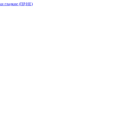
и гладкие (ПР,НЕ)