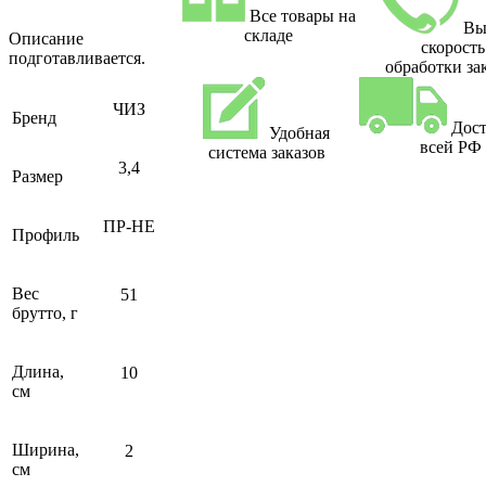
Все товары на
Вы
складе
Описание
скорость
подготавливается.
обработки за
ЧИЗ
Бренд
Дост
Удобная
всей РФ
система заказов
3,4
Размер
ПР-НЕ
Профиль
Вес
51
брутто, г
Длина,
10
см
Ширина,
2
см