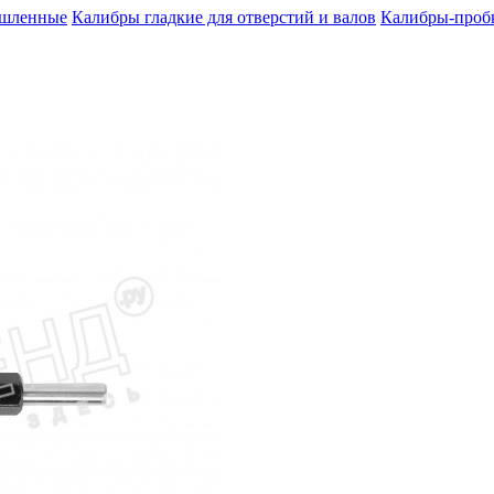
шленные
Калибры гладкие для отверстий и валов
Калибры-пробк