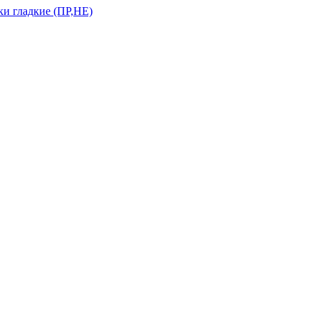
и гладкие (ПР,НЕ)