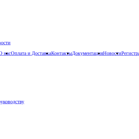
вости
О нас
Оплата и Доставка
Контакты
Документация
Новости
Регистр
руководству