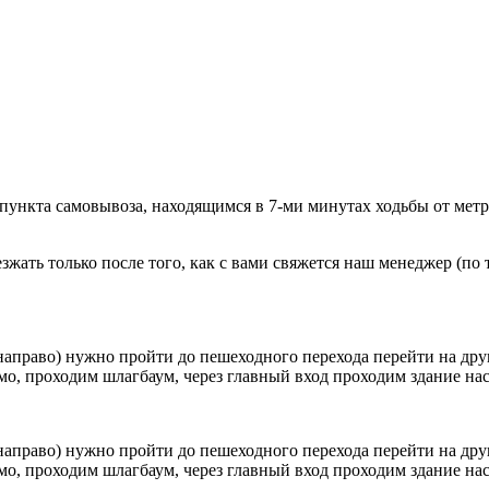
 пункта самовывоза, находящимся в 7-ми минутах ходьбы от мет
ать только после того, как с вами свяжется наш менеджер (по т
направо) нужно пройти до пешеходного перехода перейти на друг
о, проходим шлагбаум, через главный вход проходим здание наск
направо) нужно пройти до пешеходного перехода перейти на друг
о, проходим шлагбаум, через главный вход проходим здание наск