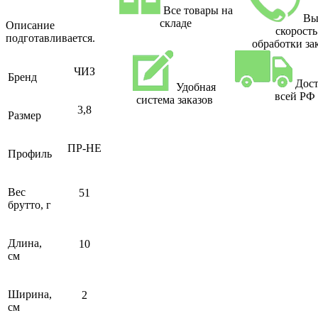
Все товары на
Вы
складе
Описание
скорость
подготавливается.
обработки за
ЧИЗ
Бренд
Дост
Удобная
всей РФ
система заказов
3,8
Размер
ПР-НЕ
Профиль
Вес
51
брутто, г
Длина,
10
см
Ширина,
2
см