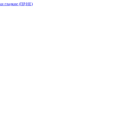
и гладкие (ПР,НЕ)