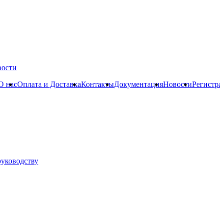
вости
О нас
Оплата и Доставка
Контакты
Документация
Новости
Регистр
руководству