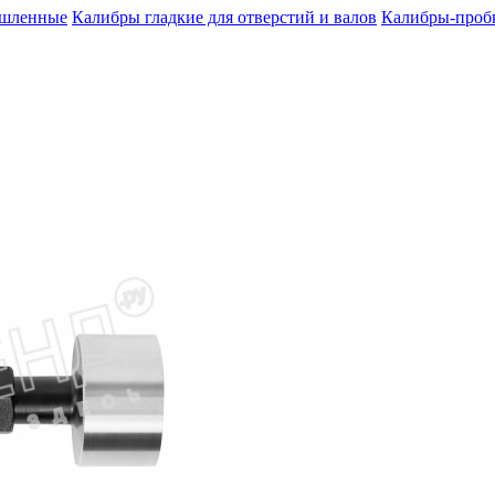
шленные
Калибры гладкие для отверстий и валов
Калибры-пробк