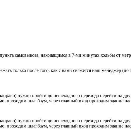
 пункта самовывоза, находящимся в 7-ми минутах ходьбы от мет
ать только после того, как с вами свяжется наш менеджер (по т
направо) нужно пройти до пешеходного перехода перейти на друг
о, проходим шлагбаум, через главный вход проходим здание наск
направо) нужно пройти до пешеходного перехода перейти на друг
о, проходим шлагбаум, через главный вход проходим здание наск