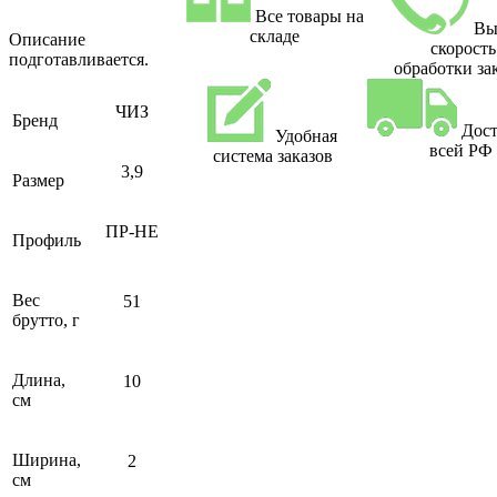
Все товары на
Вы
складе
Описание
скорость
подготавливается.
обработки за
ЧИЗ
Бренд
Дост
Удобная
всей РФ
система заказов
3,9
Размер
ПР-НЕ
Профиль
Вес
51
брутто, г
Длина,
10
см
Ширина,
2
см