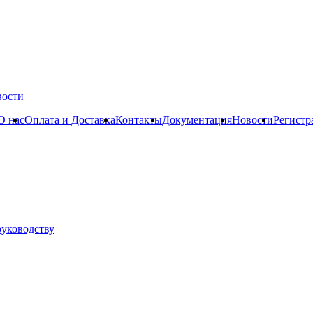
вости
О нас
Оплата и Доставка
Контакты
Документация
Новости
Регистр
руководству