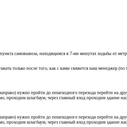
 пункта самовывоза, находящимся в 7-ми минутах ходьбы от мет
ать только после того, как с вами свяжется наш менеджер (по т
направо) нужно пройти до пешеходного перехода перейти на друг
о, проходим шлагбаум, через главный вход проходим здание наск
направо) нужно пройти до пешеходного перехода перейти на друг
о, проходим шлагбаум, через главный вход проходим здание наск