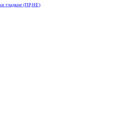
и гладкие (ПР,НЕ)