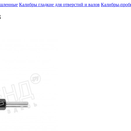
шленные
Калибры гладкие для отверстий и валов
Калибры-пробк
З