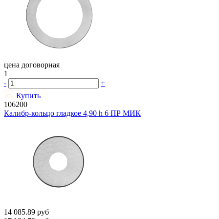
цена договорная
1
-
+
Купить
106200
Калибр-кольцо гладкое 4,90 h 6 ПР МИК
14 085.89
руб