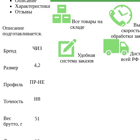
Описание
Характеристики
Отзывы
Все товары на
Вы
складе
Описание
скорость
подготавливается.
обработки за
ЧИЗ
Бренд
Дост
Удобная
всей РФ
система заказов
4,2
Размер
ПР-НЕ
Профиль
H8
Точность
Вес
51
брутто, г