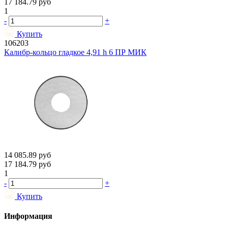
17 184.79
руб
1
-
+
Купить
106203
Калибр-кольцо гладкое 4,91 h 6 ПР МИК
14 085.89
руб
17 184.79
руб
1
-
+
Купить
Информация