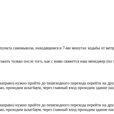
 пункта самовывоза, находящимся в 7-ми минутах ходьбы от мет
ать только после того, как с вами свяжется наш менеджер (по т
направо) нужно пройти до пешеходного перехода перейти на друг
о, проходим шлагбаум, через главный вход проходим здание наск
направо) нужно пройти до пешеходного перехода перейти на друг
о, проходим шлагбаум, через главный вход проходим здание наск