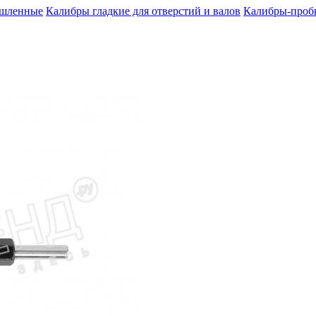
шленные
Калибры гладкие для отверстий и валов
Калибры-пробк