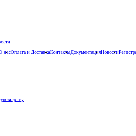
вости
О нас
Оплата и Доставка
Контакты
Документация
Новости
Регистр
руководству