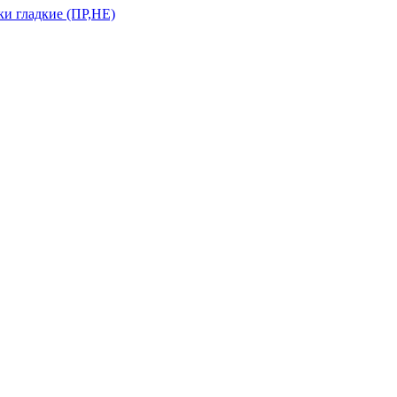
и гладкие (ПР,НЕ)