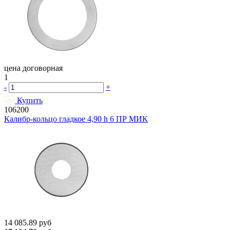
цена договорная
1
-
+
Купить
106200
Калибр-кольцо гладкое 4,90 h 6 ПР МИК
14 085.89
руб