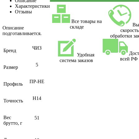
Описание
Характеристики
Отзывы
Все товары на
Вы
складе
Описание
скорость
подготавливается.
обработки за
ЧИЗ
Бренд
Дост
Удобная
всей РФ
система заказов
5
Размер
ПР-НЕ
Профиль
H14
Точность
Вес
51
брутто, г