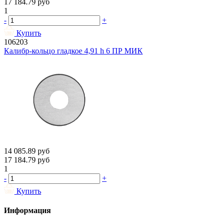
17 184.79
руб
1
-
+
Купить
106203
Калибр-кольцо гладкое 4,91 h 6 ПР МИК
14 085.89
руб
17 184.79
руб
1
-
+
Купить
Информация