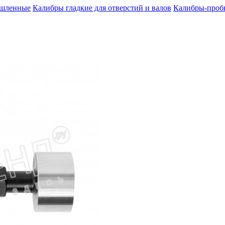
шленные
Калибры гладкие для отверстий и валов
Калибры-пробк