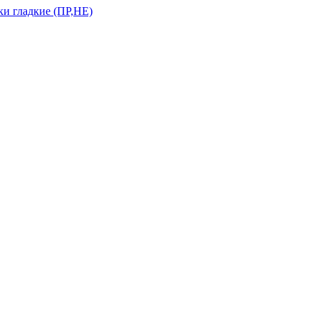
и гладкие (ПР,НЕ)