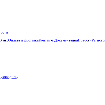
вости
О нас
Оплата и Доставка
Контакты
Документация
Новости
Регистр
руководству