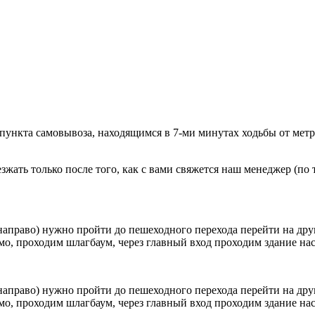
 пункта самовывоза, находящимся в 7-ми минутах ходьбы от мет
ать только после того, как с вами свяжется наш менеджер (по т
направо) нужно пройти до пешеходного перехода перейти на друг
о, проходим шлагбаум, через главный вход проходим здание наск
направо) нужно пройти до пешеходного перехода перейти на друг
о, проходим шлагбаум, через главный вход проходим здание наск