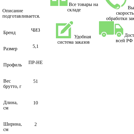
Все товары на
Вы
складе
Описание
скорость
подготавливается.
обработки за
ЧИЗ
Бренд
Дост
Удобная
всей РФ
система заказов
5,1
Размер
ПР-НЕ
Профиль
Вес
51
брутто, г
Длина,
10
см
Ширина,
2
см