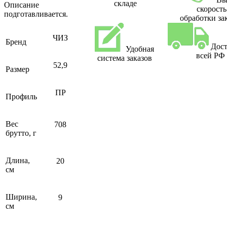
складе
Описание
скорость
подготавливается.
обработки за
ЧИЗ
Бренд
Дост
Удобная
всей РФ
система заказов
52,9
Размер
ПР
Профиль
Вес
708
брутто, г
Длина,
20
см
Ширина,
9
см