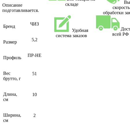
Вы
складе
Описание
скорость
подготавливается.
обработки за
ЧИЗ
Бренд
Дост
Удобная
всей РФ
система заказов
5,2
Размер
ПР-НЕ
Профиль
Вес
51
брутто, г
Длина,
10
см
Ширина,
2
см