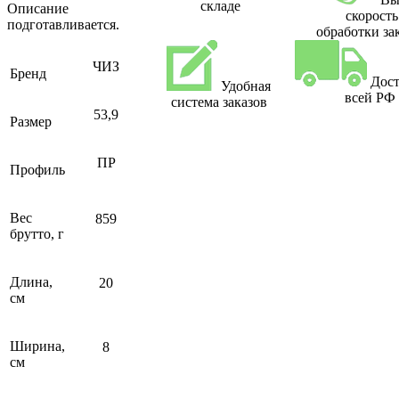
складе
Описание
скорость
подготавливается.
обработки за
ЧИЗ
Бренд
Дост
Удобная
всей РФ
система заказов
53,9
Размер
ПР
Профиль
Вес
859
брутто, г
Длина,
20
см
Ширина,
8
см