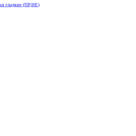
и гладкие (ПР,НЕ)