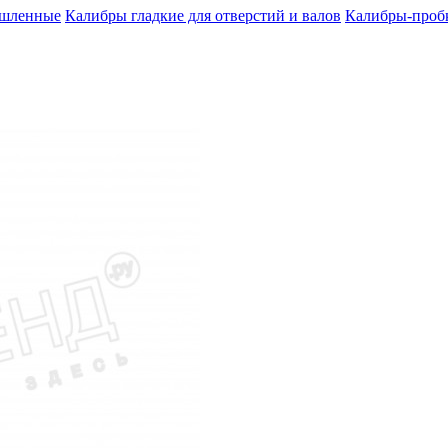
шленные
Калибры гладкие для отверстий и валов
Калибры-пробк