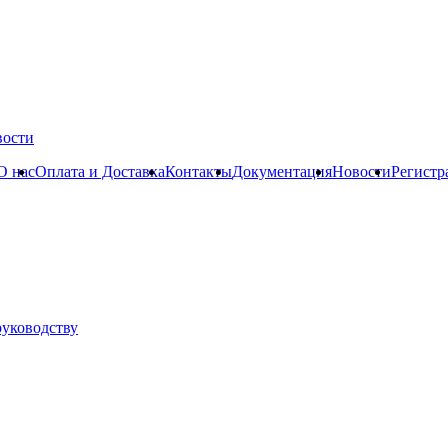
вости
О нас
Оплата и Доставка
Контакты
Документация
Новости
Регистр
руководству