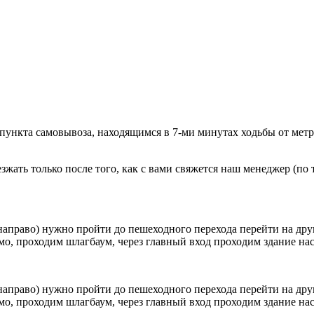
 пункта самовывоза, находящимся в 7-ми минутах ходьбы от мет
ать только после того, как с вами свяжется наш менеджер (по т
направо) нужно пройти до пешеходного перехода перейти на друг
о, проходим шлагбаум, через главный вход проходим здание наск
направо) нужно пройти до пешеходного перехода перейти на друг
о, проходим шлагбаум, через главный вход проходим здание наск