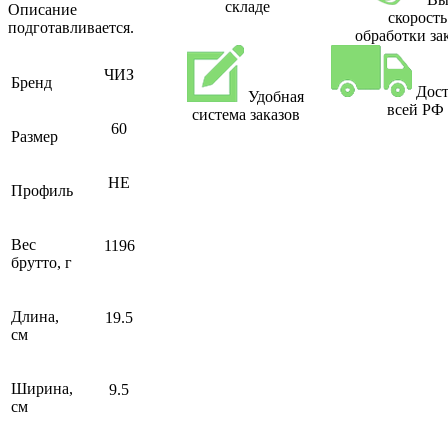
складе
Описание
скорость
подготавливается.
обработки за
ЧИЗ
Бренд
Дост
Удобная
всей РФ
система заказов
60
Размер
НЕ
Профиль
Вес
1196
брутто, г
Длина,
19.5
см
Ширина,
9.5
см