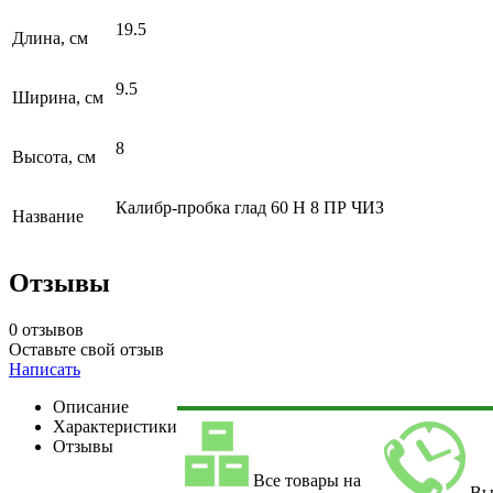
19.5
Длина, см
9.5
Ширина, см
8
Высота, см
Калибр-пробка глад 60 Н 8 ПР ЧИЗ
Название
Отзывы
0 отзывов
Оставьте свой отзыв
Написать
Описание
Характеристики
Отзывы
Все товары на
Вы