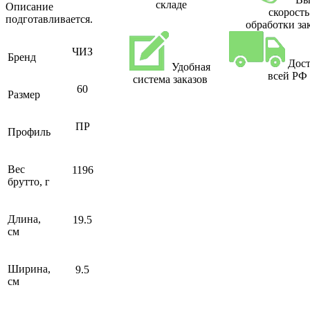
складе
Описание
скорость
подготавливается.
обработки за
ЧИЗ
Бренд
Дост
Удобная
всей РФ
система заказов
60
Размер
ПР
Профиль
Вес
1196
брутто, г
Длина,
19.5
см
Ширина,
9.5
см