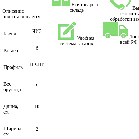
Все товары на
Вы
складе
Описание
скорость
подготавливается.
обработки за
ЧИЗ
Бренд
Дост
Удобная
всей РФ
система заказов
6
Размер
ПР-НЕ
Профиль
Вес
51
брутто, г
Длина,
10
см
Ширина,
2
см