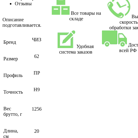
Отзывы
Все товары на
Вы
складе
Описание
скорость
подготавливается.
обработки за
ЧИЗ
Бренд
Дост
Удобная
всей РФ
система заказов
62
Размер
ПР
Профиль
H9
Точность
Вес
1256
брутто, г
Длина,
20
см