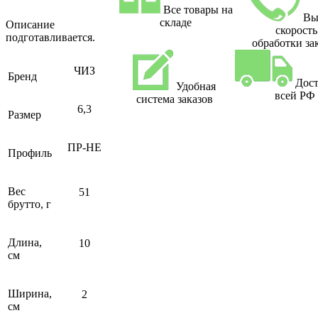
Все товары на
Вы
складе
Описание
скорость
подготавливается.
обработки за
ЧИЗ
Бренд
Дост
Удобная
всей РФ
система заказов
6,3
Размер
ПР-НЕ
Профиль
Вес
51
брутто, г
Длина,
10
см
Ширина,
2
см