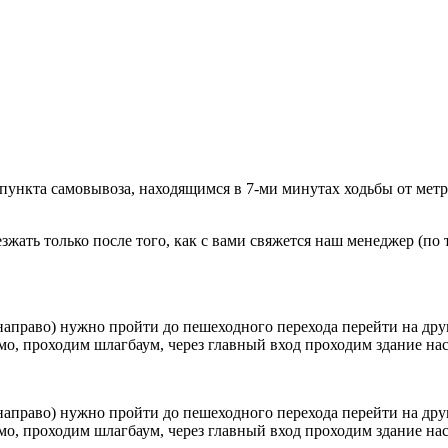
 пункта самовывоза, находящимся в 7-ми минутах ходьбы от мет
ать только после того, как с вами свяжется наш менеджер (по т
направо) нужно пройти до пешеходного перехода перейти на друг
о, проходим шлагбаум, через главный вход проходим здание наск
направо) нужно пройти до пешеходного перехода перейти на друг
о, проходим шлагбаум, через главный вход проходим здание наск