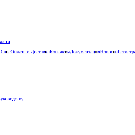
вости
О нас
Оплата и Доставка
Контакты
Документация
Новости
Регистр
руководству