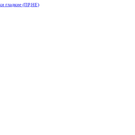
и гладкие (ПР,НЕ)