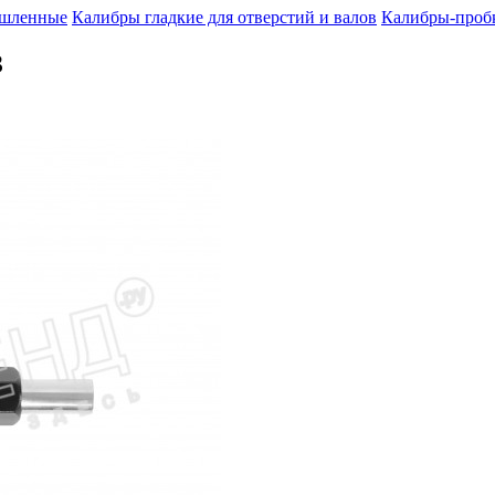
шленные
Калибры гладкие для отверстий и валов
Калибры-пробк
З