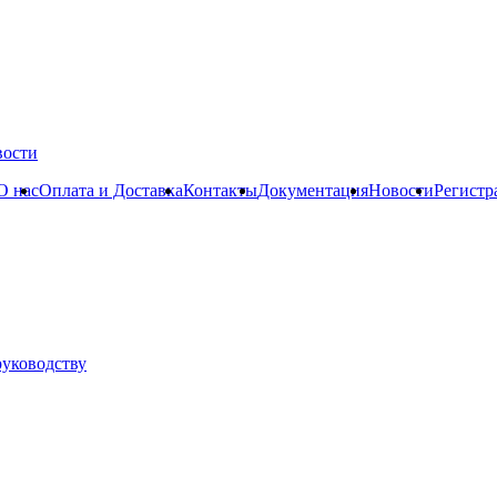
вости
О нас
Оплата и Доставка
Контакты
Документация
Новости
Регистр
руководству