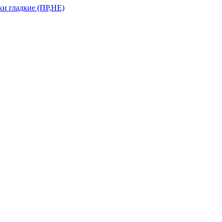
и гладкие (ПР,НЕ)