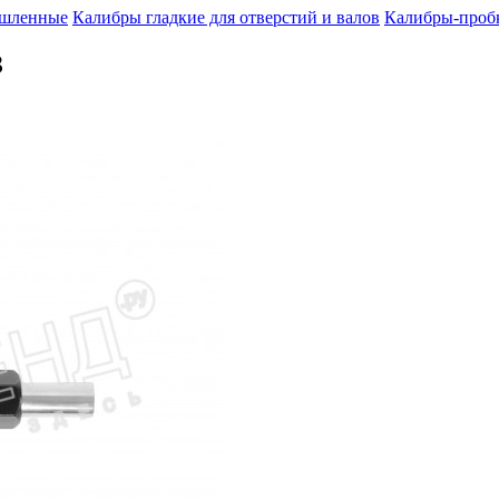
шленные
Калибры гладкие для отверстий и валов
Калибры-пробк
З