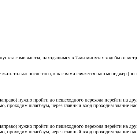
 пункта самовывоза, находящимся в 7-ми минутах ходьбы от мет
ать только после того, как с вами свяжется наш менеджер (по т
направо) нужно пройти до пешеходного перехода перейти на друг
о, проходим шлагбаум, через главный вход проходим здание наск
направо) нужно пройти до пешеходного перехода перейти на друг
о, проходим шлагбаум, через главный вход проходим здание наск