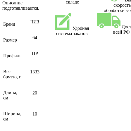
складе
Описание
скорость
подготавливается.
обработки за
ЧИЗ
Бренд
Дост
Удобная
всей РФ
система заказов
64
Размер
ПР
Профиль
Вес
1333
брутто, г
Длина,
20
см
Ширина,
10
см