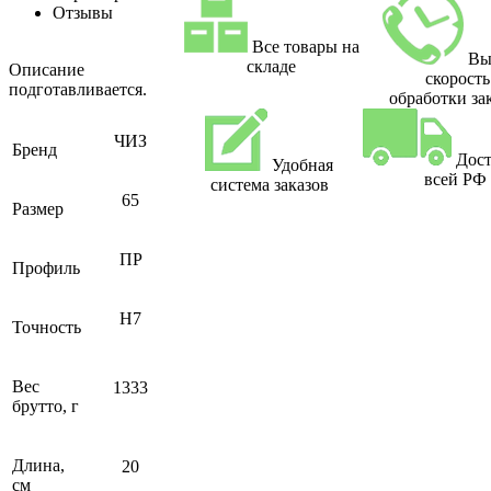
Отзывы
Все товары на
Вы
складе
Описание
скорость
подготавливается.
обработки за
ЧИЗ
Бренд
Дост
Удобная
всей РФ
система заказов
65
Размер
ПР
Профиль
H7
Точность
Вес
1333
брутто, г
Длина,
20
см