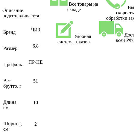
Все товары на
Вы
складе
Описание
скорость
подготавливается.
обработки за
ЧИЗ
Бренд
Дост
Удобная
всей РФ
система заказов
6,8
Размер
ПР-НЕ
Профиль
Вес
51
брутто, г
Длина,
10
см
Ширина,
2
см