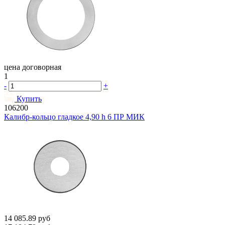
цена договорная
1
-
+
Купить
106200
Калибр-кольцо гладкое 4,90 h 6 ПР МИК
14 085.89
руб