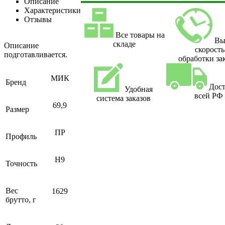
Описание
Характеристики
Отзывы
Все товары на
Вы
складе
Описание
скорость
подготавливается.
обработки за
МИК
Бренд
Дост
Удобная
всей РФ
система заказов
69,9
Размер
ПР
Профиль
H9
Точность
Вес
1629
брутто, г