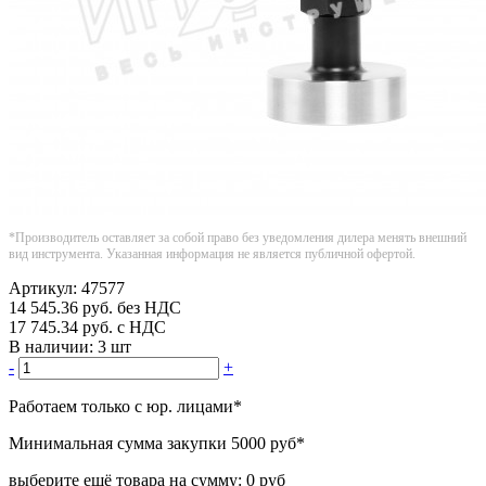
*Производитель оставляет за собой право без уведомления дилера менять внешний
вид инструмента. Указанная информация не является публичной офертой.
Артикул:
47577
14 545.36
руб.
без НДС
17 745.34
руб.
с НДС
В наличии:
3 шт
-
+
Работаем только с юр. лицами
*
Минимальная сумма закупки
5000 руб
*
выберите ещё товара на сумму:
0 руб