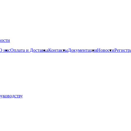
вости
О нас
Оплата и Доставка
Контакты
Документация
Новости
Регистр
руководству