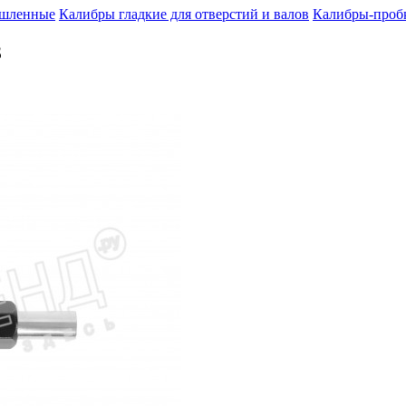
шленные
Калибры гладкие для отверстий и валов
Калибры-пробк
З