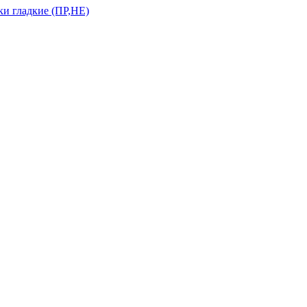
и гладкие (ПР,НЕ)