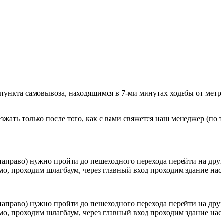
 пункта самовывоза, находящимся в 7-ми минутах ходьбы от мет
ать только после того, как с вами свяжется наш менеджер (по т
направо) нужно пройти до пешеходного перехода перейти на друг
о, проходим шлагбаум, через главный вход проходим здание наск
направо) нужно пройти до пешеходного перехода перейти на друг
о, проходим шлагбаум, через главный вход проходим здание наск