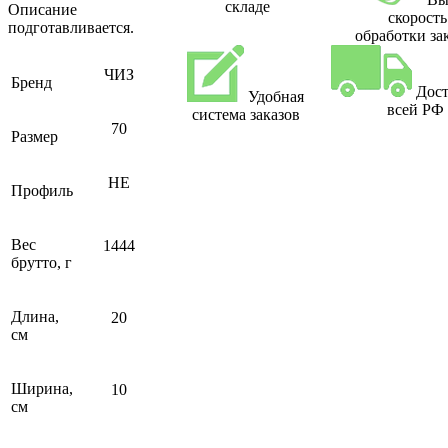
складе
Описание
скорость
подготавливается.
обработки за
ЧИЗ
Бренд
Дост
Удобная
всей РФ
система заказов
70
Размер
НЕ
Профиль
Вес
1444
брутто, г
Длина,
20
см
Ширина,
10
см