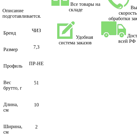
Все товары на
Вы
складе
Описание
скорость
подготавливается.
обработки за
ЧИЗ
Бренд
Дост
Удобная
всей РФ
система заказов
7,3
Размер
ПР-НЕ
Профиль
Вес
51
брутто, г
Длина,
10
см
Ширина,
2
см