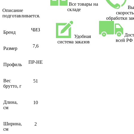
Все товары на
Вы
складе
Описание
скорость
подготавливается.
обработки за
ЧИЗ
Бренд
Дост
Удобная
всей РФ
система заказов
7,6
Размер
ПР-НЕ
Профиль
Вес
51
брутто, г
Длина,
10
см
Ширина,
2
см