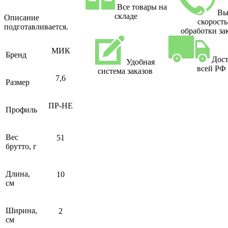
Все товары на
Вы
складе
Описание
скорость
подготавливается.
обработки за
МИК
Бренд
Дост
Удобная
всей РФ
система заказов
7,6
Размер
ПР-НЕ
Профиль
Вес
51
брутто, г
Длина,
10
см
Ширина,
2
см