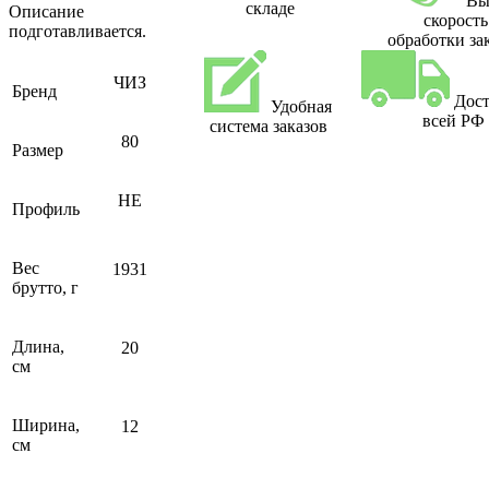
Вы
складе
Описание
скорость
подготавливается.
обработки за
ЧИЗ
Бренд
Дост
Удобная
всей РФ
система заказов
80
Размер
НЕ
Профиль
Вес
1931
брутто, г
Длина,
20
см
Ширина,
12
см