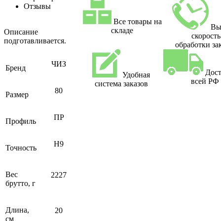
Отзывы
Все товары на
Вы
складе
Описание
скорость
подготавливается.
обработки за
ЧИЗ
Бренд
Дост
Удобная
всей РФ
система заказов
80
Размер
ПР
Профиль
H9
Точность
Вес
2227
брутто, г
Длина,
20
см