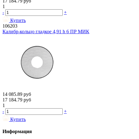
17 184.79
руб
1
-
+
Купить
106203
Калибр-кольцо гладкое 4,91 h 6 ПР МИК
14 085.89
руб
17 184.79
руб
1
-
+
Купить
Информация