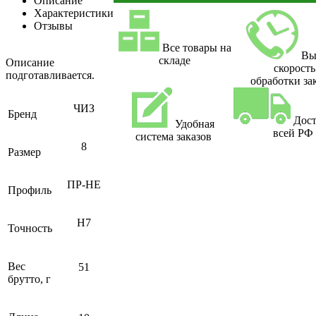
Описание
Характеристики
Отзывы
Все товары на
Вы
складе
Описание
скорость
подготавливается.
обработки за
ЧИЗ
Бренд
Дост
Удобная
всей РФ
система заказов
8
Размер
ПР-НЕ
Профиль
H7
Точность
Вес
51
брутто, г