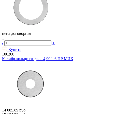
цена договорная
1
-
+
Купить
106200
Калибр-кольцо гладкое 4,90 h 6 ПР МИК
14 085.89
руб