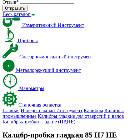
Отзыв
*
Отправить
Весь каталог
Измерительный Инструмент
Приборы
Слесарно-монтажный инструмент
Металлорежущий инструмент
Манометры
Станочная оснастка
Главная
Измерительный Инструмент
Калибры
Калибры
промышленные
Калибры гладкие для отверстий и валов
Калибры-пробки гладкие (ПР,НЕ)
Калибр-пробка гладкая 85 Н7 НЕ