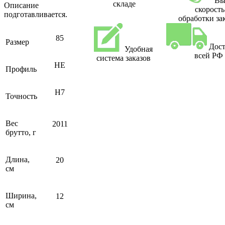
Вы
складе
Описание
скорость
подготавливается.
обработки за
85
Размер
Дост
Удобная
всей РФ
система заказов
НЕ
Профиль
H7
Точность
Вес
2011
брутто, г
Длина,
20
см
Ширина,
12
см